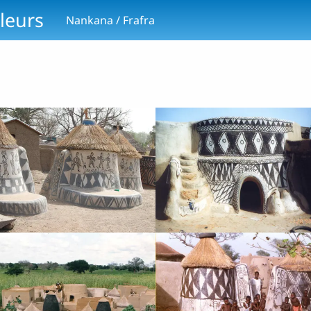
leurs
Nankana / Frafra