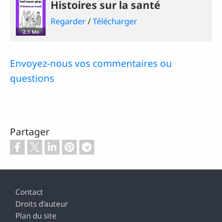
Histoires sur la santé
Regarder
/
Télécharger
2.1 Mo
Envoyez-nous vos commentaires ou
questions
Partager
Pied de page
Contact
Droits d'auteur
Plan du site